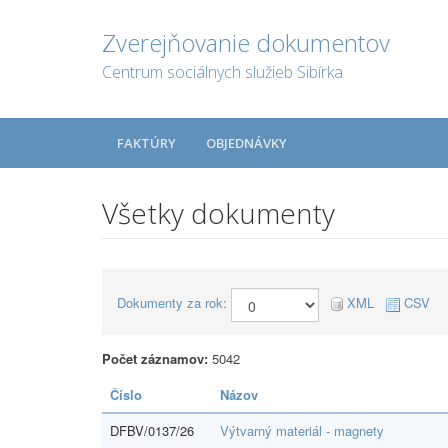
Zverejňovanie dokumentov
Centrum sociálnych služieb Sibírka
FAKTÚRY
OBJEDNÁVKY
Všetky dokumenty
Dokumenty za rok:
XML
CSV
Počet záznamov:
5042
Číslo
Názov
DFBV/0137/26
Výtvarný materiál - magnety