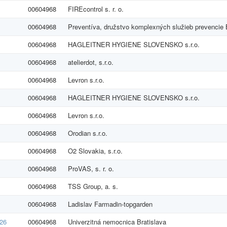
00604968
FIREcontrol s. r. o.
00604968
Preventíva, družstvo komplexných služieb prevenci
00604968
HAGLEITNER HYGIENE SLOVENSKO s.r.o.
00604968
atelierdot, s.r.o.
00604968
Levron s.r.o.
00604968
HAGLEITNER HYGIENE SLOVENSKO s.r.o.
00604968
Levron s.r.o.
00604968
Orodian s.r.o.
00604968
O2 Slovakia, s.r.o.
00604968
ProVAS, s. r. o.
00604968
TSS Group, a. s.
00604968
Ladislav Farmadin-topgarden
26
00604968
Univerzitná nemocnica Bratislava