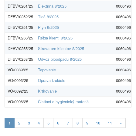
DFBV/0261/25
Elektrina 8/2025
00604968
DFBV/0252/25
Tlač 8/2025
00604968
DFBV/0251/25
Plyn 9/2025
00604968
DFBV/0256/25
Réžia klienti 8/2025
00604968
DFBV/0255/25
Strava pre klientov 8/2025
00604968
DFBV/0253/25
Odvoz bioodpadu 8/2025
00604968
VO/0089/25
Tepovanie
00604968
VO/0093/25
Oprava izolácie
00604968
VO/0092/25
Krtkovanie
00604968
VO/0096/25
Čistiaci a hygienický materiál
00604968
Aktuálna
1
2
3
4
5
6
7
8
9
10
11
»
stránka
1