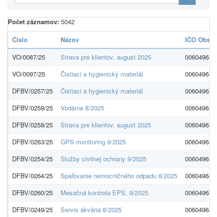
Počet záznamov:
5042
Číslo
Názov
IČO Obs.
VO/0087/25
Strava pre klientov, august 2025
00604968
VO/0097/25
Čistiaci a hygienický materiál
00604968
DFBV/0257/25
Čistiaci a hygienický materiál
00604968
DFBV/0259/25
Vodárne 8/2025
00604968
DFBV/0258/25
Strava pre klientov, august 2025
00604968
DFBV/0263/25
GPS monitoring 9/2025
00604968
DFBV/0254/25
Služby civilnej ochrany 9/2025
00604968
DFBV/0264/25
Spaľovanie nemocničného odpadu 8/2025
00604968
DFBV/0260/25
Mesačná kontrola EPS, 9/2025
00604968
DFBV/0249/25
Servis akvária 8/2025
00604968