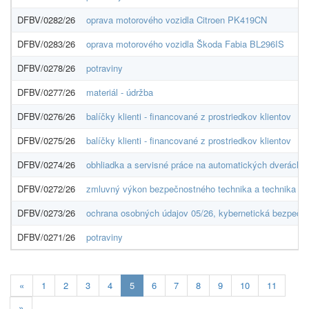
DFBV/0282/26
oprava motorového vozidla Citroen PK419CN
DFBV/0283/26
oprava motorového vozidla Škoda Fabia BL296IS
DFBV/0278/26
potraviny
DFBV/0277/26
materiál - údržba
DFBV/0276/26
balíčky klienti - financované z prostriedkov klientov
DFBV/0275/26
balíčky klienti - financované z prostriedkov klientov
DFBV/0274/26
obhliadka a servisné práce na automatických dverách
DFBV/0272/26
zmluvný výkon bezpečnostného technika a technika po
DFBV/0273/26
ochrana osobných údajov 05/26, kybernetická bezpečn
DFBV/0271/26
potraviny
Aktuálna
«
1
2
3
4
5
6
7
8
9
10
11
stránka
»