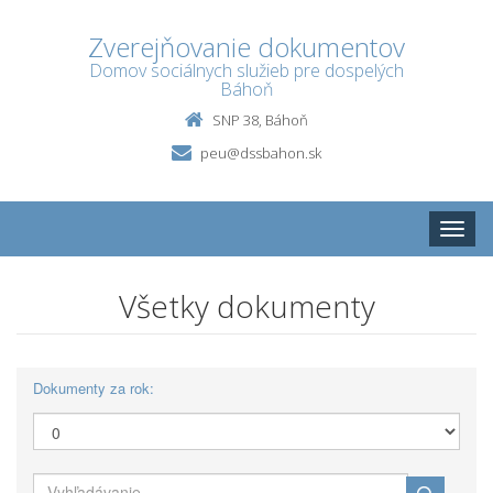
Zverejňovanie dokumentov
Domov sociálnych služieb pre dospelých
Báhoň
SNP 38, Báhoň
peu@dssbahon.sk
Toggle
naviga
Všetky dokumenty
Dokumenty za rok: