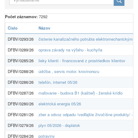
Počet záznamov:
7292
Číslo
Názov
DFBV/0293/26
čistenie kanalizačného potrubia elektromechanickým s
DFBV/0289/26
oprava závady na výťahu - kuchyňa
DFBV/0285/26
lieky klienti - financované z prostriedkov klientov
DFBV/0288/26
údržba , servis motor. krovinorezu
DFBV/0286/26
telefón, internet 05/26
DFBV/0287/26
maľovanie - budova B1 (kaštieľ) - ženské krídlo
DFBV/0280/26
elektrická energia 05/26
DFBV/0281/26
zber a odvoz odpadu /vedľajšie živočíšne produkty/ - 
DFBV/0279/26
plyn 05/2026 - doplatok
DFBV/0284/26
potraviny