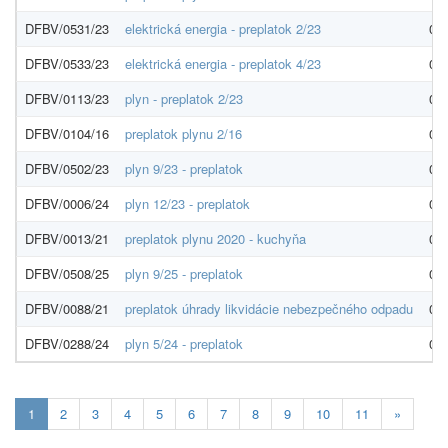
DFBV/0531/23
elektrická energia - preplatok 2/23
00
DFBV/0533/23
elektrická energia - preplatok 4/23
00
DFBV/0113/23
plyn - preplatok 2/23
00
DFBV/0104/16
preplatok plynu 2/16
00
DFBV/0502/23
plyn 9/23 - preplatok
00
DFBV/0006/24
plyn 12/23 - preplatok
00
DFBV/0013/21
preplatok plynu 2020 - kuchyňa
00
DFBV/0508/25
plyn 9/25 - preplatok
00
DFBV/0088/21
preplatok úhrady likvidácie nebezpečného odpadu
00
DFBV/0288/24
plyn 5/24 - preplatok
00
Aktuálna
1
2
3
4
5
6
7
8
9
10
11
»
stránka