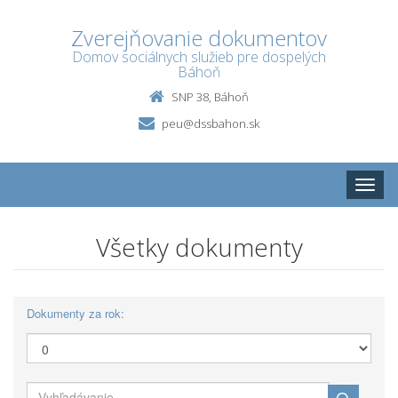
Zverejňovanie dokumentov
Domov sociálnych služieb pre dospelých
Báhoň
SNP 38, Báhoň
peu@dssbahon.sk
Toggle
naviga
Všetky dokumenty
Dokumenty za rok: