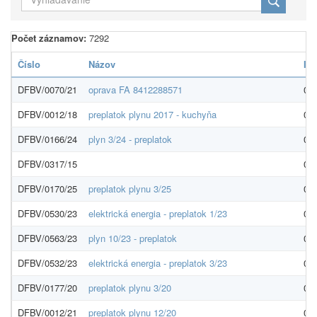
Počet záznamov:
7292
Číslo
Názov
IČ
DFBV/0070/21
oprava FA 8412288571
00
DFBV/0012/18
preplatok plynu 2017 - kuchyňa
00
DFBV/0166/24
plyn 3/24 - preplatok
00
DFBV/0317/15
00
DFBV/0170/25
preplatok plynu 3/25
00
DFBV/0530/23
elektrická energia - preplatok 1/23
00
DFBV/0563/23
plyn 10/23 - preplatok
00
DFBV/0532/23
elektrická energia - preplatok 3/23
00
DFBV/0177/20
preplatok plynu 3/20
00
DFBV/0012/21
preplatok plynu 12/20
00