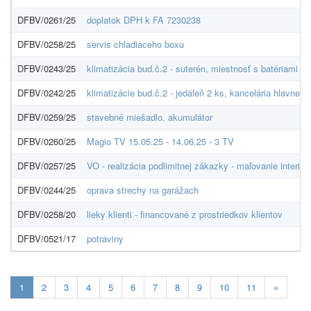
DFBV/0261/25
doplatok DPH k FA 7230238
DFBV/0258/25
servis chladiaceho boxu
DFBV/0243/25
klimatizácia bud.č.2 - suterén, miestnosť s batériami
DFBV/0242/25
klimatizácie bud.č.2 - jedáleň 2 ks, kancelária hlavnej s
DFBV/0259/25
stavebné miešadlo, akumulátor
DFBV/0260/25
Magio TV 15.05.25 - 14.06.25 - 3 TV
DFBV/0257/25
VO - realizácia podlimitnej zákazky - maľovanie interiér
DFBV/0244/25
oprava strechy na garážach
DFBV/0258/20
lieky klienti - financované z prostriedkov klientov
DFBV/0521/17
potraviny
Aktuálna
1
2
3
4
5
6
7
8
9
10
11
»
stránka