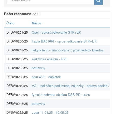
Počet záznamov:
7292
Číslo
Názov
DFBV/0251/25
Opel - sprostredkovanie STK+EK
DFBV/0250/25
Fabia BA516RI - sprostredkovanie STK+EK
DFBV/0248/25
lieky klienti - financované z prostriedkov klientov
DFBV/0235/25
elektrická energia - 4/25
DFBV/0255/25
potraviny
DFBV/0238/25
plyn 4/25 - doplatok
DFBV/0249/25
VO - realizácia podlimitnej zákazky - oprava podláh /
DFBV/0232/25
fyzická ochrana objektu DSS PD - 4/25
DFBV/0245/25
potraviny
DFBV/0252/25
voda 11.04.25 - 10.05.25