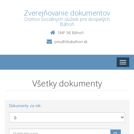
Zverejňovanie dokumentov
Domov sociálnych služieb pre dospelých
Báhoň
SNP 38, Báhoň
peu@dssbahon.sk
Toggle
naviga
Všetky dokumenty
Dokumenty za rok: