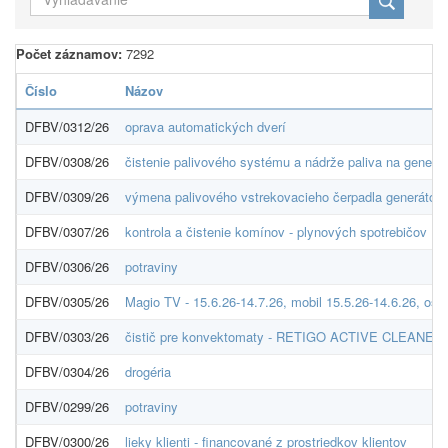
Počet záznamov:
7292
Číslo
Názov
DFBV/0312/26
oprava automatických dverí
DFBV/0308/26
čistenie palivového systému a nádrže paliva na generát
DFBV/0309/26
výmena palivového vstrekovacieho čerpadla generátora
DFBV/0307/26
kontrola a čistenie komínov - plynových spotrebičov
DFBV/0306/26
potraviny
DFBV/0305/26
Magio TV - 15.6.26-14.7.26, mobil 15.5.26-14.6.26, ost
DFBV/0303/26
čistič pre konvektomaty - RETIGO ACTIVE CLEANER
DFBV/0304/26
drogéria
DFBV/0299/26
potraviny
DFBV/0300/26
lieky klienti - financované z prostriedkov klientov