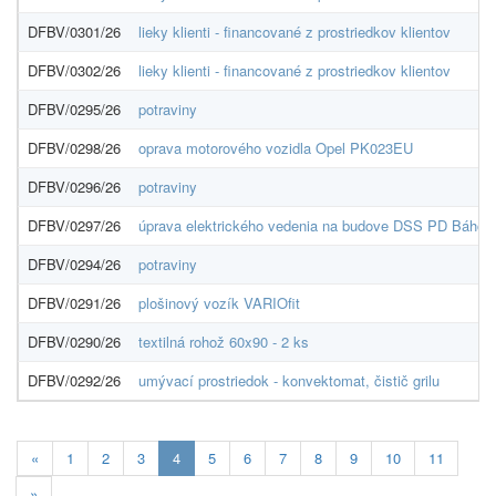
DFBV/0301/26
lieky klienti - financované z prostriedkov klientov
DFBV/0302/26
lieky klienti - financované z prostriedkov klientov
DFBV/0295/26
potraviny
DFBV/0298/26
oprava motorového vozidla Opel PK023EU
DFBV/0296/26
potraviny
DFBV/0297/26
úprava elektrického vedenia na budove DSS PD Báhoň
DFBV/0294/26
potraviny
DFBV/0291/26
plošinový vozík VARIOfit
DFBV/0290/26
textilná rohož 60x90 - 2 ks
DFBV/0292/26
umývací prostriedok - konvektomat, čistič grilu
Aktuálna
«
1
2
3
4
5
6
7
8
9
10
11
stránka
»