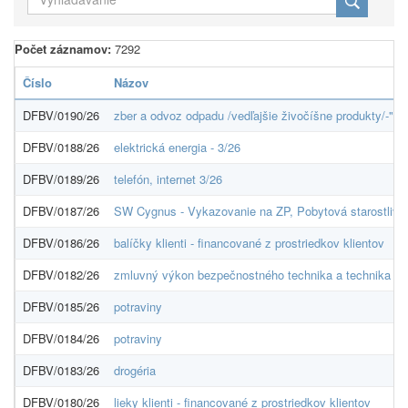
Počet záznamov:
7292
Číslo
Názov
DFBV/0190/26
zber a odvoz odpadu /vedľajšie živočíšne produkty/-"k
DFBV/0188/26
elektrická energia - 3/26
DFBV/0189/26
telefón, internet 3/26
DFBV/0187/26
SW Cygnus - Vykazovanie na ZP, Pobytová starostlivos
DFBV/0186/26
balíčky klienti - financované z prostriedkov klientov
DFBV/0182/26
zmluvný výkon bezpečnostného technika a technika pož
DFBV/0185/26
potraviny
DFBV/0184/26
potraviny
DFBV/0183/26
drogéria
DFBV/0180/26
lieky klienti - financované z prostriedkov klientov