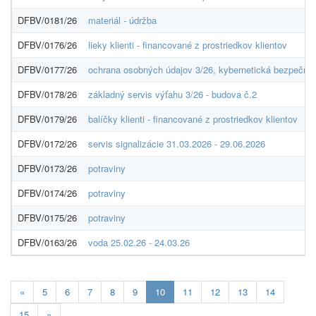
DFBV/0181/26
materiál - údržba
DFBV/0176/26
lieky klienti - financované z prostriedkov klientov
DFBV/0177/26
ochrana osobných údajov 3/26, kybernetická bezpečnos
DFBV/0178/26
základný servis výťahu 3/26 - budova č.2
DFBV/0179/26
balíčky klienti - financované z prostriedkov klientov
DFBV/0172/26
servis signalizácie 31.03.2026 - 29.06.2026
DFBV/0173/26
potraviny
DFBV/0174/26
potraviny
DFBV/0175/26
potraviny
DFBV/0163/26
voda 25.02.26 - 24.03.26
Aktuálna
«
5
6
7
8
9
10
11
12
13
14
stránka
15
»