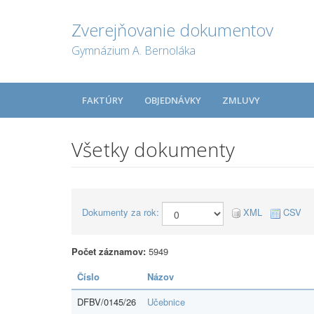
Zverejňovanie dokumentov
Gymnázium A. Bernoláka
FAKTÚRY
OBJEDNÁVKY
ZMLUVY
Všetky dokumenty
Dokumenty za rok:
XML
CSV
Počet záznamov:
5949
Číslo
Názov
DFBV/0145/26
Učebnice