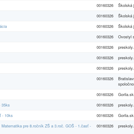
00160326
Školská 
00160326
Školská 
ácia
00160326
Školská 
00160326
Ovostyl s
00160326
preskoly.
00160326
preskoly.
00160326
preskoly.
00160326
Bratisla
spoločno
00160326
Gorila.sk
- 35ks
00160326
preskoly.
ť - 10ks
00160326
Gorila.sk
s Matematika pre 8.ročník ZŠ a 3.roč. GOŠ - 1.časť -
00160326
preskoly.