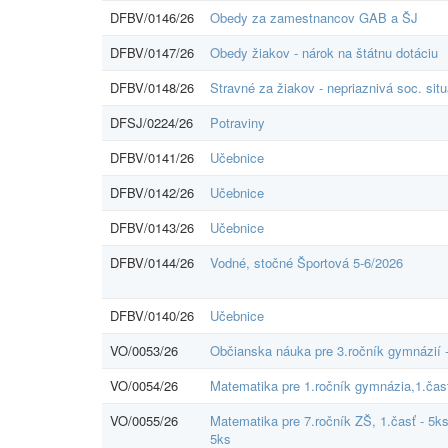
DFBV/0146/26
Obedy za zamestnancov GAB a ŠJ
DFBV/0147/26
Obedy žiakov - nárok na štátnu dotáciu
DFBV/0148/26
Stravné za žiakov - nepriaznivá soc. situ
DFSJ/0224/26
Potraviny
DFBV/0141/26
Učebnice
DFBV/0142/26
Učebnice
DFBV/0143/26
Učebnice
DFBV/0144/26
Vodné, stočné Športová 5-6/2026
DFBV/0140/26
Učebnice
VO/0053/26
Občianska náuka pre 3.ročník gymnázií 
VO/0054/26
Matematika pre 1.ročník gymnázia,1.čas
VO/0055/26
Matematika pre 7.ročník ZŠ, 1.časť - 5k
5ks