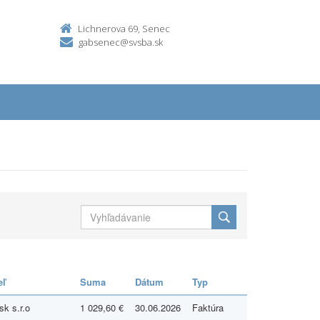
Lichnerova 69, Senec
gabsenec@svsba.sk
eľ
Suma
Dátum
Typ
sk s.r.o
1 029,60 €
30.06.2026
Faktúra