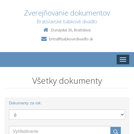
Zverejňovanie dokumentov
Bratislavské bábkové divadlo
Dunajská 36, Bratislava
brtis@babkovedivadlo.sk
Toggle
naviga
Všetky dokumenty
Dokumenty za rok: