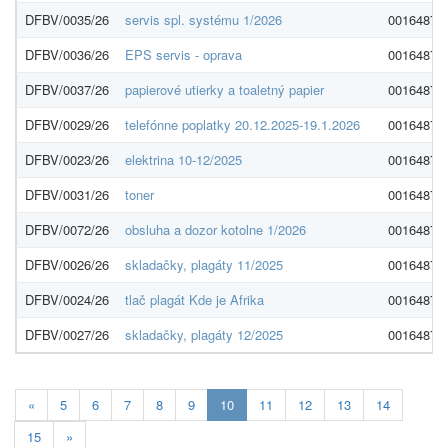
DFBV/0035/26
servis spl. systému 1/2026
00164879
DFBV/0036/26
EPS servis - oprava
00164879
DFBV/0037/26
papierové utierky a toaletný papier
00164879
DFBV/0029/26
telefónne poplatky 20.12.2025-19.1.2026
00164879
DFBV/0023/26
elektrina 10-12/2025
00164879
DFBV/0031/26
toner
00164879
DFBV/0072/26
obsluha a dozor kotolne 1/2026
00164879
DFBV/0026/26
skladačky, plagáty 11/2025
00164879
DFBV/0024/26
tlač plagát Kde je Afrika
00164879
DFBV/0027/26
skladačky, plagáty 12/2025
00164879
Aktuálna
«
5
6
7
8
9
10
11
12
13
14
stránka
15
»
10