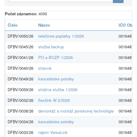
Počet záznamov:
4095
Číslo
Názov
IČO Obs.
DFBV/0050/26
telefónne poplatky 1/2026
00164879
DFBV/0045/26
služba backup
00164879
DFBV/0041/26
PO a BOZP 1/2026
00164879
DFBV/0040/26
stravné
00164879
DFBV/0049/26
kancelárske potreby
00164879
DFBV/0059/26
strážna služba 1/2026
00164879
DFBV/0032/26
flexilink W 2/2026
00164879
DFBV/0038/26
demontáž a montáž javiskovej technológie
00164879
DFBV/0034/26
kancelárske potreby
00164879
DFBV/0033/26
nájom VersaLink
00164879