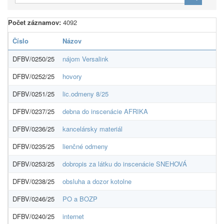
Počet záznamov:
4092
Číslo
Názov
DFBV/0250/25
nájom Versalink
DFBV/0252/25
hovory
DFBV/0251/25
lic.odmeny 8/25
DFBV/0237/25
debna do inscenácie AFRIKA
DFBV/0236/25
kancelársky materiál
DFBV/0235/25
lienčné odmeny
DFBV/0253/25
dobropis za látku do inscenácie SNEHOVÁ
DFBV/0238/25
obsluha a dozor kotolne
DFBV/0246/25
PO a BOZP
DFBV/0240/25
internet