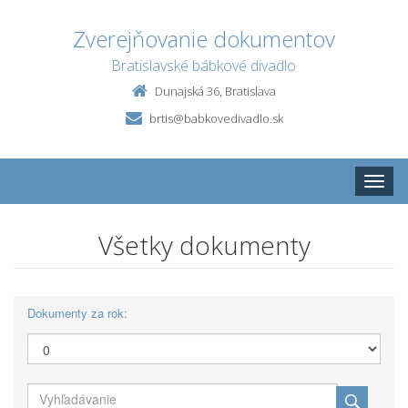
Zverejňovanie dokumentov
Bratislavské bábkové divadlo
Dunajská 36, Bratislava
brtis@babkovedivadlo.sk
Toggle
naviga
Všetky dokumenty
Dokumenty za rok: