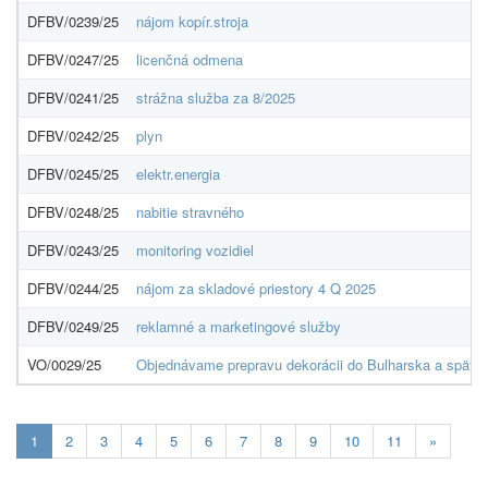
DFBV/0239/25
nájom kopír.stroja
DFBV/0247/25
licenčná odmena
DFBV/0241/25
strážna služba za 8/2025
DFBV/0242/25
plyn
DFBV/0245/25
elektr.energia
DFBV/0248/25
nabitie stravného
DFBV/0243/25
monitoring vozidiel
DFBV/0244/25
nájom za skladové priestory 4 Q 2025
DFBV/0249/25
reklamné a marketingové služby
VO/0029/25
Objednávame prepravu dekorácii do Bulharska a späť p
Aktuálna
1
2
3
4
5
6
7
8
9
10
11
»
stránka
1