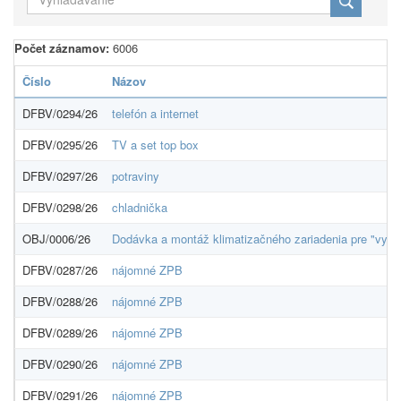
Počet záznamov:
6006
Číslo
Názov
DFBV/0294/26
telefón a internet
DFBV/0295/26
TV a set top box
DFBV/0297/26
potraviny
DFBV/0298/26
chladnička
OBJ/0006/26
Dodávka a montáž klimatizačného zariadenia pre "vys
DFBV/0287/26
nájomné ZPB
DFBV/0288/26
nájomné ZPB
DFBV/0289/26
nájomné ZPB
DFBV/0290/26
nájomné ZPB
DFBV/0291/26
nájomné ZPB