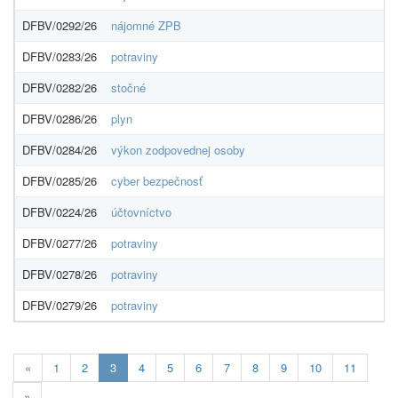
DFBV/0292/26
nájomné ZPB
DFBV/0283/26
potraviny
DFBV/0282/26
stočné
DFBV/0286/26
plyn
DFBV/0284/26
výkon zodpovednej osoby
DFBV/0285/26
cyber bezpečnosť
DFBV/0224/26
účtovníctvo
DFBV/0277/26
potraviny
DFBV/0278/26
potraviny
DFBV/0279/26
potraviny
Aktuálna
«
1
2
3
4
5
6
7
8
9
10
11
stránka
»