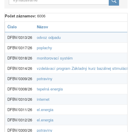
Počet záznamov:
6006
Číslo
Názov
DFBV/0313/26
odvoz odpadu
DFBV/0317/26
poplachy
DFBV/0318/26
monitorovací systém
DFBV/0314/26
vzdelávací program Základný kurz bazálnej stimulácie
DFBV/0309/26
potraviny
DFBV/0308/26
tepelná energia
DFBV/0310/26
internet
DFBV/0311/26
el.energia
DFBV/0312/26
el.energia
DFBV/0300/26
potraviny