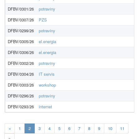
DFBV/0301/26
potraviny
DFBV/0307/26
PZS
DFBV/0299/26
potraviny
DFBV/0305/26
el.energia
DFBV/0306/26
el.energia
DFBV/0302/26
potraviny
DFBV/0304/26
IT servis
DFBV/0303/26
workshop
DFBV/0296/26
potraviny
DFBV/0293/26
internet
Aktuálna
«
1
2
3
4
5
6
7
8
9
10
11
stránka
»