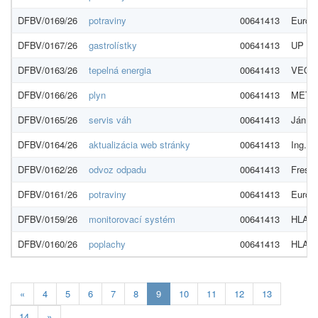
DFBV/0169/26
potraviny
00641413
Euroze
DFBV/0167/26
gastrolístky
00641413
UP De
DFBV/0163/26
tepelná energia
00641413
VEOLI
DFBV/0166/26
plyn
00641413
MET Sl
DFBV/0165/26
servis váh
00641413
Ján Ži
DFBV/0164/26
aktualizácia web stránky
00641413
Ing. M
DFBV/0162/26
odvoz odpadu
00641413
Fresco
DFBV/0161/26
potraviny
00641413
Euroze
DFBV/0159/26
monitorovací systém
00641413
HLAV
DFBV/0160/26
poplachy
00641413
HLAV
Aktuálna
«
4
5
6
7
8
9
10
11
12
13
stránka
14
»