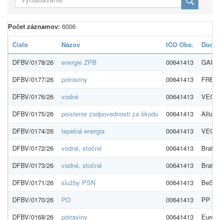
Počet záznamov:
6006
Číslo
Názov
IČO Obs.
Dodáv
DFBV/0178/26
energie ZPB
00641413
GAUDE
DFBV/0177/26
potraviny
00641413
FRESH
DFBV/0176/26
vodné
00641413
VEOLI
DFBV/0175/26
poistenie zodpovednosti za škodu
00641413
Allian
DFBV/0174/26
tepelná energia
00641413
VEOLI
DFBV/0172/26
vodné, stočné
00641413
Bratis
DFBV/0173/26
vodné, stočné
00641413
Bratis
DFBV/0171/26
služby PSN
00641413
BeSecu
DFBV/0170/26
PO
00641413
PP PR
DFBV/0168/26
potraviny
00641413
Euroze