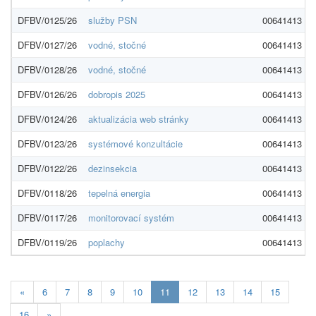
DFBV/0125/26
služby PSN
00641413
DFBV/0127/26
vodné, stočné
00641413
DFBV/0128/26
vodné, stočné
00641413
DFBV/0126/26
dobropis 2025
00641413
DFBV/0124/26
aktualizácia web stránky
00641413
DFBV/0123/26
systémové konzultácie
00641413
DFBV/0122/26
dezinsekcia
00641413
DFBV/0118/26
tepelná energia
00641413
DFBV/0117/26
monitorovací systém
00641413
DFBV/0119/26
poplachy
00641413
Aktuálna
«
6
7
8
9
10
11
12
13
14
15
stránka
16
»