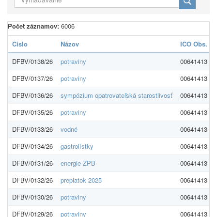
Počet záznamov:
6006
Číslo
Názov
IČO Obs.
DFBV/0138/26
potraviny
00641413
DFBV/0137/26
potraviny
00641413
DFBV/0136/26
sympózium opatrovateľská starostlivosť
00641413
DFBV/0135/26
potraviny
00641413
DFBV/0133/26
vodné
00641413
DFBV/0134/26
gastrolístky
00641413
DFBV/0131/26
energie ZPB
00641413
DFBV/0132/26
preplatok 2025
00641413
DFBV/0130/26
potraviny
00641413
DFBV/0129/26
potraviny
00641413