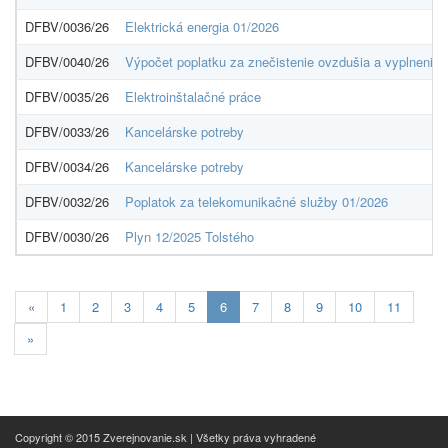
DFBV/0036/26
Elektrická energia 01/2026
DFBV/0040/26
Výpočet poplatku za znečistenie ovzdušia a vyplnenie
DFBV/0035/26
Elektroinštalačné práce
DFBV/0033/26
Kancelárske potreby
DFBV/0034/26
Kancelárske potreby
DFBV/0032/26
Poplatok za telekomunikačné služby 01/2026
DFBV/0030/26
Plyn 12/2025 Tolstého
Aktuálna
«
1
2
3
4
5
6
7
8
9
10
11
stránka
»
6
Copyright © 2015 Zverejnovanie.sk | Všetky práva vyhradené