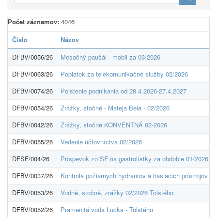
Počet záznamov:
4046
Číslo
Názov
DFBV/0056/26
Mesačný paušál - mobil za 03/2026
DFBV/0063/26
Poplatok za telekomunikačné služby 02/2026
DFBV/0074/26
Poistenie podnikania od 28.4.2026-27.4.2027
DFBV/0054/26
Zrážky, stočné - Mateja Bela - 02/2026
DFBV/0042/26
Zrážky, stočné KONVENTNÁ 02-2026
DFBV/0055/26
Vedenie účtovníctva 02/2026
DFSF/004/26
Príspevok zo SF na gastrolístky za obdobie 01/2026
DFBV/0037/26
Kontrola požiarnych hydrantov a hasiacich prístrojov
DFBV/0053/26
Vodné, stočné, zrážky 02/2026 Tolstého
DFBV/0052/26
Pramenitá voda Lucka - Tolstého