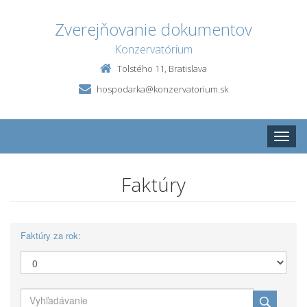
Zverejňovanie dokumentov
Konzervatórium
Tolstého 11, Bratislava
hospodarka@konzervatorium.sk
Toggle
naviga
Faktúry
Faktúry za rok: