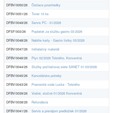
DFBV/0050/26
Čistiace prostriedky
DFBV/0051/26
Toner 10 ks
DFBV/0049/26
Servis PC - 01/2026
DFSF/003/26
Poplatok za službu gastro 03-2026
DFBV/0048/26
Nabitie karty - Gastro lístky 03/2026
DFBV/0047/26
Inštalačný materiál
DFBV/0046/26
Plyn 02/2026 Tolstého, Konventná
DFBV/0044/26
Služby počítačovej siete SANET 01-03/2026
DFBV/0045/26
Kancelárske potreby
DFBV/0043/26
Pramenitá voda Lucka - Tolstého
DFBV/0039/26
Vodné, stočné 01/2026 Konventná
DFBV/0038/26
Refundácia
DFBV/0041/26
Servis a prenájom predložiek 01/2026