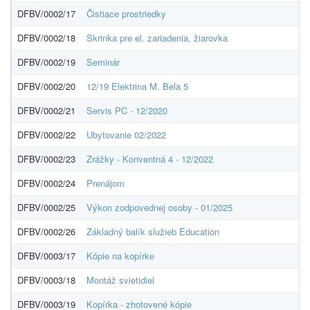
DFBV/0002/17
Čistiace prostriedky
00
DFBV/0002/18
Skrinka pre el. zariadenia, žiarovka
00
DFBV/0002/19
Seminár
00
DFBV/0002/20
12/19 Elektrina M. Bela 5
00
DFBV/0002/21
Servis PC - 12/2020
00
DFBV/0002/22
Ubytovanie 02/2022
36
DFBV/0002/23
Zrážky - Konventná 4 - 12/2022
00
DFBV/0002/24
Prenájom
00
DFBV/0002/25
Výkon zodpovednej osoby - 01/2025
00
DFBV/0002/26
Základný balík služieb Education
00
DFBV/0003/17
Kópie na kopírke
00
DFBV/0003/18
Montáž svietidiel
00
DFBV/0003/19
Kopírka - zhotovené kópie
00