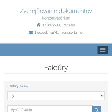
Zverejňovanie dokumentov
Konzervatórium
Tolstého 11, Bratislava
hospodarka@konzervatorium.sk
Toggle
naviga
Faktúry
Faktúry za rok: