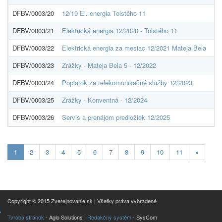
DFBV/0003/20
12/19 El. energia Tolstého 11
00
DFBV/0003/21
Elektrická energia 12/2020 - Tolstého 11
00
DFBV/0003/22
Elektrická energia za mesiac 12/2021 Mateja Bela
36
DFBV/0003/23
Zrážky - Mateja Bela 5 - 12/2022
00
DFBV/0003/24
Poplatok za telekomunikačné služby 12/2023
00
DFBV/0003/25
Zrážky - Konventná - 12/2024
00
DFBV/0003/26
Servis a prenájom predložiek 12/2025
00
Aktuálna
1
2
3
4
5
6
7
8
9
10
11
»
stránka
1
Copyright © 2015 Zverejnovanie.sk | Všetky práva vyhradené
Tvroba stránok
- Aglo Solutions |
Redakčný systém
- SysCom