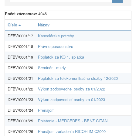
Počet záznamov:
4046
Číslo
Názov
IČ
DFBV/0001/17
Kancelárske potreby
00
DFBV/0001/18
Právne poradenstvo
00
DFBV/0001/19
Poplatok za KO 1. splátka
00
DFBV/0001/20
Seminár - mzdy
00
DFBV/0001/21
Poplatok za telekomunikačné služby 12/2020
00
DFBV/0001/22
Výkon zodpovednej osoby za 01/2022
36
DFBV/0001/23
Výkon zodpovednej osoby za 01/2023
00
DFBV/0001/24
Prenájom
00
DFBV/0001/25
Poistenie - MERCEDES - BENZ CITAN
00
DFBV/0001/26
Prenájom zariadenia RICOH IM C2000
00