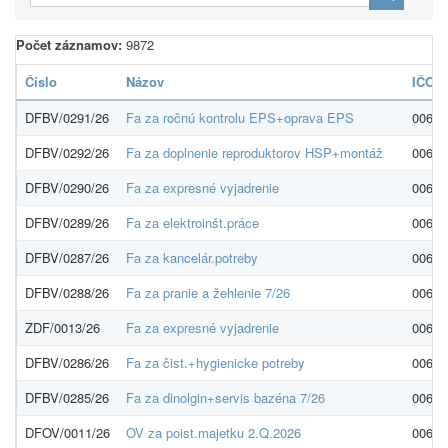
Počet záznamov:
9872
Číslo
Názov
IČO O
DFBV/0291/26
Fa za ročnú kontrolu EPS+oprava EPS
00603
DFBV/0292/26
Fa za doplnenie reproduktorov HSP+montáž
00603
DFBV/0290/26
Fa za expresné vyjadrenie
00603
DFBV/0289/26
Fa za elektroinšt.práce
00603
DFBV/0287/26
Fa za kancelár.potreby
00603
DFBV/0288/26
Fa za pranie a žehlenie 7/26
00603
ZDF/0013/26
Fa za expresné vyjadrenie
00603
DFBV/0286/26
Fa za čist.+hygienicke potreby
00603
DFBV/0285/26
Fa za dinolgin+servis bazéna 7/26
00603
DFOV/0011/26
OV za poist.majetku 2.Q.2026
00603