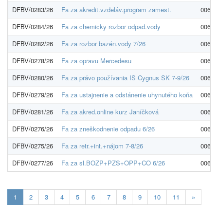
DFBV/0283/26
Fa za akredit.vzdeláv.program zamest.
00603
DFBV/0284/26
Fa za chemicky rozbor odpad.vody
00603
DFBV/0282/26
Fa za rozbor bazén.vody 7/26
00603
DFBV/0278/26
Fa za opravu Mercedesu
00603
DFBV/0280/26
Fa za právo používania IS Cygnus SK 7-9/26
00603
DFBV/0279/26
Fa za ustajnenie a odstánenie uhynutého koňa
00603
DFBV/0281/26
Fa za akred.online kurz Janíčková
00603
DFBV/0276/26
Fa za zneškodnenie odpadu 6/26
00603
DFBV/0275/26
Fa za retr.+int.+nájom 7-8/26
00603
DFBV/0277/26
Fa za sl.BOZP+PZS+OPP+CO 6/26
00603
Aktuálna
1
2
3
4
5
6
7
8
9
10
11
»
stránka
1