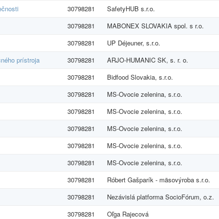
ečnosti
30798281
SafetyHUB s.r.o.
30798281
MABONEX SLOVAKIA spol. s r.o.
30798281
UP Déjeuner, s.r.o.
ného prístroja
30798281
ARJO-HUMANIC SK, s. r. o.
30798281
Bidfood Slovakia, s.r.o.
30798281
MS-Ovocie zelenina, s.r.o.
30798281
MS-Ovocie zelenina, s.r.o.
30798281
MS-Ovocie zelenina, s.r.o.
30798281
MS-Ovocie zelenina, s.r.o.
30798281
MS-Ovocie zelenina, s.r.o.
30798281
Róbert Gašparík - mäsovýroba s.r.o.
30798281
Nezávislá platforma SocioFórum, o.z.
30798281
Oľga Rajecová