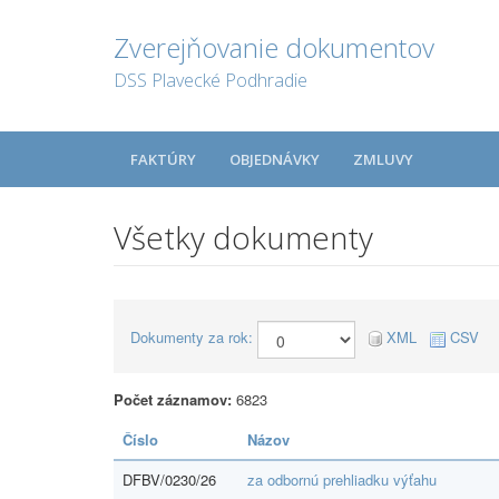
Zverejňovanie dokumentov
DSS Plavecké Podhradie
FAKTÚRY
OBJEDNÁVKY
ZMLUVY
Všetky dokumenty
Dokumenty za rok:
XML
CSV
Počet záznamov:
6823
Číslo
Názov
DFBV/0230/26
za odbornú prehliadku výťahu