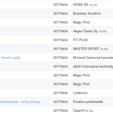
30775434
KEMA SK, s.r.o.
30775434
Branislav Kondrčík
30775434
Magic Print
30775434
Hegen Česko Sp. s.r.o.
30775434
FIT PLUS
30775434
MASTER SPORT, s.r.o.
- Sereď a späť
30775434
M-travel Cestovná kancelár
30775434
eSoft Informačné technológ
30775434
Magic Print
30775434
Magic Print
30775434
Lindstrom
dmeňovanie - ročný prístup
30775434
Poradca podnikateľa
30775434
CleanFit s.r.o.