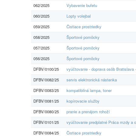
062/2025
Vybavenie bufetu
060/2025
Lopty volejbal
059/2025
Čistiace prostriedky
058/2025
Športové pomôcky
057/2025
Športové pomôcky
056/2025
Športové pomôcky
DFBV/0100/25
vyúčtovanie - doprava osôb Bratislava 
DFBV/0082/25
servis elektronická nástenka
DFBV/0083/25
kompatibilná lampa, toner
DFBV/0081/25
kopírovacie služby
DFBV/0080/25
pranie a prenájom rohoží
DFBV/0101/25
vyúčtovanie predplatné Práca mzdy a o
DFBV/0084/25
Čistiace prostriedky