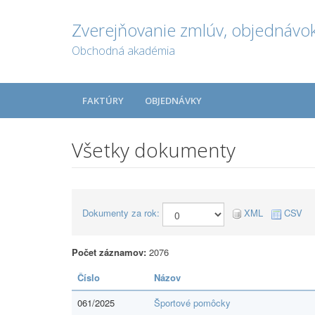
Zverejňovanie zmlúv, objednávok
Obchodná akadémia
FAKTÚRY
OBJEDNÁVKY
Všetky dokumenty
Dokumenty za rok:
XML
CSV
Počet záznamov:
2076
Číslo
Názov
061/2025
Športové pomôcky