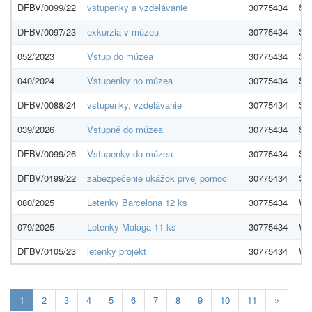
DFBV/0099/22
vstupenky a vzdelávanie
30775434
Sl
DFBV/0097/23
exkurzia v múzeu
30775434
Sl
052/2023
Vstup do múzea
30775434
Sl
040/2024
Vstupenky no múzea
30775434
Sl
DFBV/0088/24
vstupenky, vzdelávanie
30775434
Sl
039/2026
Vstupné do múzea
30775434
Sl
DFBV/0099/26
Vstupenky do múzea
30775434
Sl
DFBV/0199/22
zabezpečenie ukážok prvej pomoci
30775434
Slo
080/2025
Letenky Barcelona 12 ks
30775434
Wiz
079/2025
Letenky Malaga 11 ks
30775434
Wiz
DFBV/0105/23
letenky projekt
30775434
Wiz
Aktuálna
1
2
3
4
5
6
7
8
9
10
11
»
stránka