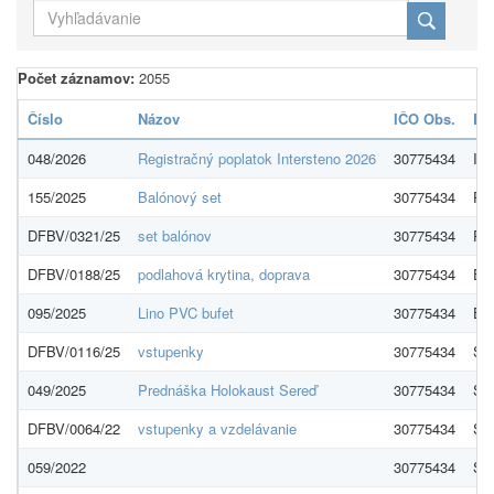
Počet záznamov:
2055
Číslo
Názov
IČO Obs.
Do
048/2026
Registračný poplatok Intersteno 2026
30775434
Int
155/2025
Balónový set
30775434
PE
DFBV/0321/25
set balónov
30775434
PE
DFBV/0188/25
podlahová krytina, doprava
30775434
E-
095/2025
Lino PVC bufet
30775434
E-
DFBV/0116/25
vstupenky
30775434
Sl
049/2025
Prednáška Holokaust Sereď
30775434
Sl
DFBV/0064/22
vstupenky a vzdelávanie
30775434
Sl
059/2022
30775434
Sl