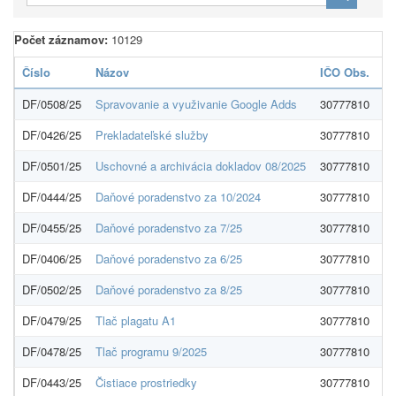
Počet záznamov:
10129
Číslo
Názov
IČO Obs.
Do
DF/0508/25
Spravovanie a využivanie Google Adds
30777810
ŠK
DF/0426/25
Prekladateľské služby
30777810
PO
DF/0501/25
Uschovné a archivácia dokladov 08/2025
30777810
I
DF/0444/25
Daňové poradenstvo za 10/2024
30777810
Ju
DF/0455/25
Daňové poradenstvo za 7/25
30777810
Ju
DF/0406/25
Daňové poradenstvo za 6/25
30777810
Ju
DF/0502/25
Daňové poradenstvo za 8/25
30777810
Ju
DF/0479/25
Tlač plagatu A1
30777810
DM
DF/0478/25
Tlač programu 9/2025
30777810
DM
DF/0443/25
Čistiace prostriedky
30777810
Sc