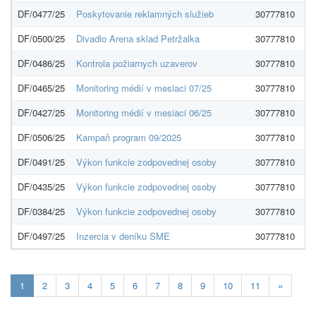
DF/0477/25
Poskytovanie reklamných služieb
30777810
Bi
DF/0500/25
Divadlo Arena sklad Petržalka
30777810
Pr
DF/0486/25
Kontrola požiarnych uzaverov
30777810
St
DF/0465/25
Monitoring médií v mesiaci 07/25
30777810
Sl
DF/0427/25
Monitoring médií v mesiaci 06/25
30777810
Sl
DF/0506/25
Kampaň program 09/2025
30777810
Bi
DF/0491/25
Výkon funkcie zodpovednej osoby
30777810
DA
DF/0435/25
Výkon funkcie zodpovednej osoby
30777810
DA
DF/0384/25
Výkon funkcie zodpovednej osoby
30777810
DA
DF/0497/25
Inzercia v deníku SME
30777810
PE
Aktuálna
1
2
3
4
5
6
7
8
9
10
11
»
stránka
1