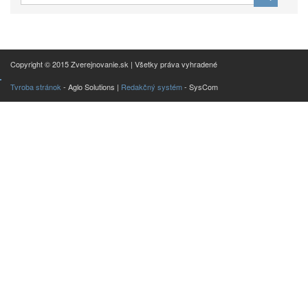
Copyright © 2015 Zverejnovanie.sk | Všetky práva vyhradené
Tvroba stránok
- Aglo Solutions |
Redakčný systém
- SysCom