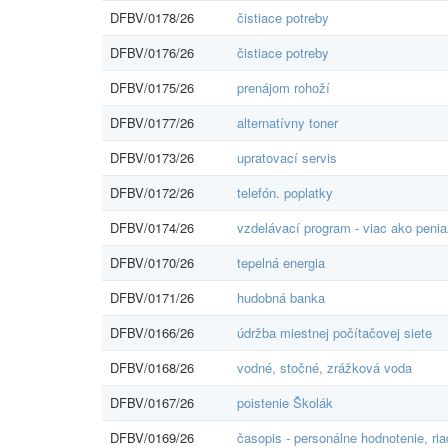
DFBV/0178/26
čistiace potreby
DFBV/0176/26
čistiace potreby
DFBV/0175/26
prenájom rohoží
DFBV/0177/26
alternatívny toner
DFBV/0173/26
upratovací servis
DFBV/0172/26
telefón. poplatky
DFBV/0174/26
vzdelávací program - viac ako peni
DFBV/0170/26
tepelná energia
DFBV/0171/26
hudobná banka
DFBV/0166/26
údržba miestnej počítačovej siete
DFBV/0168/26
vodné, stočné, zrážková voda
DFBV/0167/26
poistenie Školák
DFBV/0169/26
časopis - personálne hodnotenie, ria