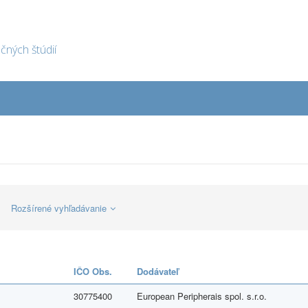
ných štúdií
Rozšírené vyhľadávanie
IČO Obs.
Dodávateľ
30775400
European Peripherais spol. s.r.o.