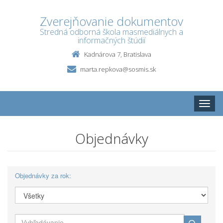
Zverejňovanie dokumentov
Stredná odborná škola masmediálnych a
informačných štúdií
Kadnárova 7, Bratislava
marta.repkova@sosmis.sk
Toggle
naviga
Objednávky
Objednávky za rok: