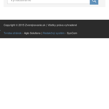
Copyright © 2015 Zverejnovanie.sk | Všetky práva vyhradené
Tvroba stránok
- Aglo Solutions |
Redakčný systém
- SysCom