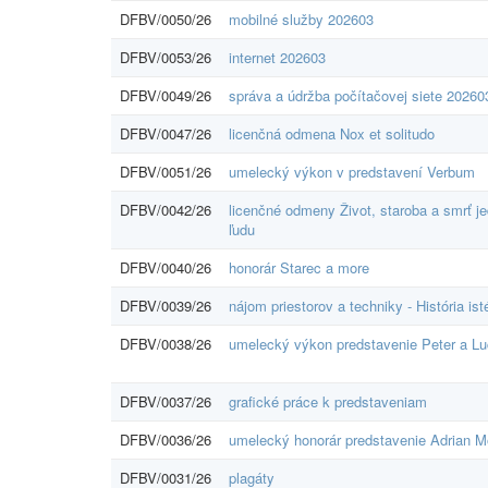
DFBV/0050/26
mobilné služby 202603
DFBV/0053/26
internet 202603
DFBV/0049/26
správa a údržba počítačovej siete 20260
DFBV/0047/26
licenčná odmena Nox et solitudo
DFBV/0051/26
umelecký výkon v predstavení Verbum
DFBV/0042/26
licenčné odmeny Život, staroba a smrť j
ľudu
DFBV/0040/26
honorár Starec a more
DFBV/0039/26
nájom priestorov a techniky - História ist
DFBV/0038/26
umelecký výkon predstavenie Peter a Lu
DFBV/0037/26
grafické práce k predstaveniam
DFBV/0036/26
umelecký honorár predstavenie Adrian M
DFBV/0031/26
plagáty