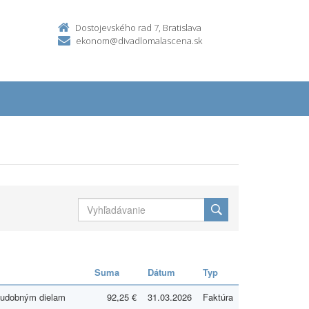
Dostojevského rad 7, Bratislava
ekonom@divadlomalascena.sk
Suma
Dátum
Typ
 hudobným dielam
92,25 €
31.03.2026
Faktúra