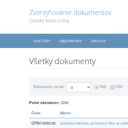
Zverejňovanie dokumentov
Divadlo Malá scéna
FAKTÚRY
OBJEDNÁVKY
ZMLUVY
Všetky dokumenty
Dokumenty za rok:
XML
CSV
Počet záznamov:
2292
Číslo
Názov
DFBV/0052/26
autorská odmena za licenciu Nox et soli