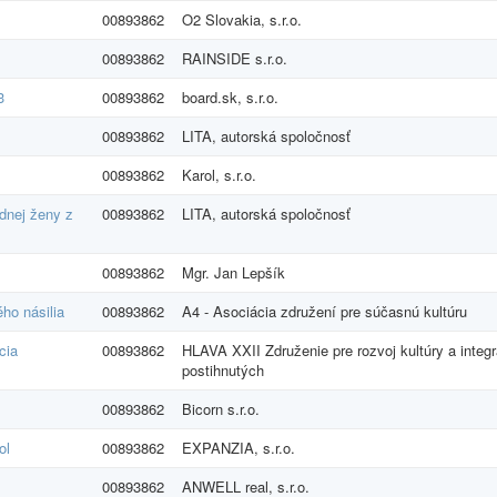
00893862
O2 Slovakia, s.r.o.
00893862
RAINSIDE s.r.o.
3
00893862
board.sk, s.r.o.
00893862
LITA, autorská spoločnosť
00893862
Karol, s.r.o.
ednej ženy z
00893862
LITA, autorská spoločnosť
00893862
Mgr. Jan Lepšík
ého násilia
00893862
A4 - Asociácia združení pre súčasnú kultúru
cia
00893862
HLAVA XXII Združenie pre rozvoj kultúry a integr
postihnutých
00893862
Bicorn s.r.o.
ol
00893862
EXPANZIA, s.r.o.
00893862
ANWELL real, s.r.o.