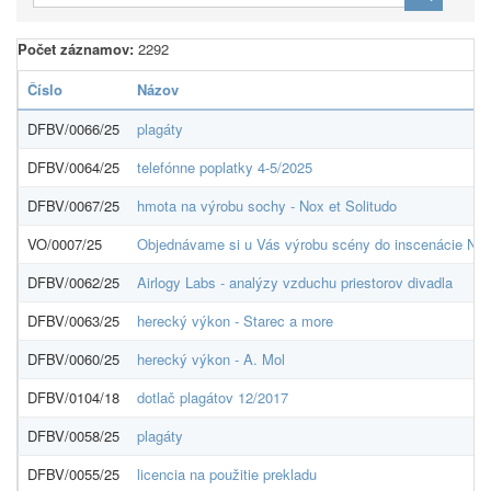
Počet záznamov:
2292
Číslo
Názov
DFBV/0066/25
plagáty
DFBV/0064/25
telefónne poplatky 4-5/2025
DFBV/0067/25
hmota na výrobu sochy - Nox et Solitudo
VO/0007/25
Objednávame si u Vás výrobu scény do inscenácie Nox 
DFBV/0062/25
Airlogy Labs - analýzy vzduchu priestorov divadla
DFBV/0063/25
herecký výkon - Starec a more
DFBV/0060/25
herecký výkon - A. Mol
DFBV/0104/18
dotlač plagátov 12/2017
DFBV/0058/25
plagáty
DFBV/0055/25
licencia na použitie prekladu