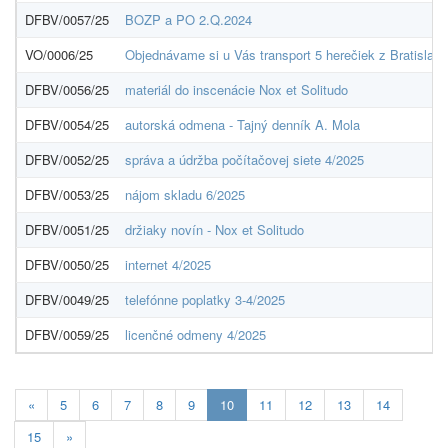
DFBV/0057/25
BOZP a PO 2.Q.2024
VO/0006/25
Objednávame si u Vás transport 5 herečiek z Bratislav
DFBV/0056/25
materiál do inscenácie Nox et Solitudo
DFBV/0054/25
autorská odmena - Tajný denník A. Mola
DFBV/0052/25
správa a údržba počítačovej siete 4/2025
DFBV/0053/25
nájom skladu 6/2025
DFBV/0051/25
držiaky novín - Nox et Solitudo
DFBV/0050/25
internet 4/2025
DFBV/0049/25
telefónne poplatky 3-4/2025
DFBV/0059/25
licenčné odmeny 4/2025
Aktuálna
«
5
6
7
8
9
10
11
12
13
14
stránka
15
»
10