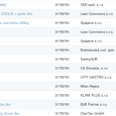
ádej"
31750761
VAD spol. s r.o.
l COOLIE v počte 2ks.
31750761
Lean Commerce s.r.o.
s nosnosťou 300kg.
31750761
Spájame s.r.o.
31750761
Lean Commerce s.r.o.
31750761
Spájame s.r.o.
31750761
Bratislavská vod. spol.
31750761
SafetyHUB
31750761
O2 Slovakia, s.r.o
31750761
CITY GASTRO s.r.o.
31750761
Milan Repka
31750761
KLIRA PLUS s.r.o.
ože 2ks
31750761
B2B Partner s.r.o.
ing Smart 3ks
31750761
Chal-Tec GmbH