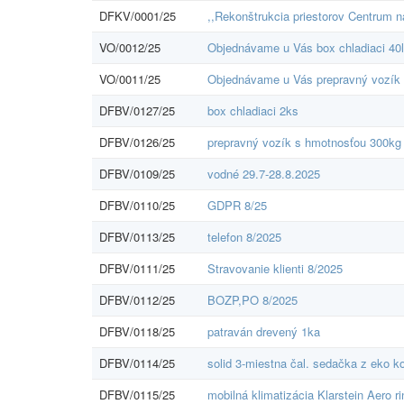
DFKV/0001/25
,,Rekonštrukcia priestorov Centrum n
VO/0012/25
Objednávame u Vás box chladiaci 40
VO/0011/25
Objednávame u Vás prepravný vozík 
DFBV/0127/25
box chladiaci 2ks
DFBV/0126/25
prepravný vozík s hmotnosťou 300kg
DFBV/0109/25
vodné 29.7-28.8.2025
DFBV/0110/25
GDPR 8/25
DFBV/0113/25
telefon 8/2025
DFBV/0111/25
Stravovanie klienti 8/2025
DFBV/0112/25
BOZP,PO 8/2025
DFBV/0118/25
patraván drevený 1ka
DFBV/0114/25
solid 3-miestna čal. sedačka z eko k
DFBV/0115/25
mobilná klimatizácia Klarstein Aero r