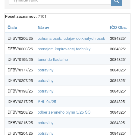
Počet záznamov:
7101
Číslo
Názov
IČO Obs.
D
DFBV/0206/25
ochrana osob. udajov dotknutych osob
30843251
O
DFBV/0200/25
prenajom kopirovacej techniky
30843251
M
DFBV/0199/25
toner do tlaciarne
30843251
M
DFBV/0177/25
potraviny
30843251
PA
DFBV/0207/25
potraviny
30843251
P
DFBV/0198/25
potraviny
30843251
P
DFBV/0217/25
PHL 04/25
30843251
S
DFBV/0208/25
odber zemneho plynu 5/25 SC
30843251
S
DFBV/0215/25
potraviny
30843251
M
DFBV/0204/25
potraviny
30843251
M