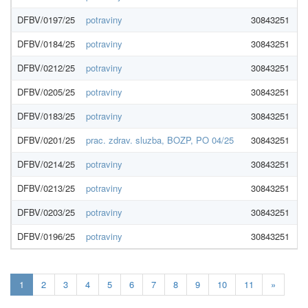
DFBV/0197/25
potraviny
30843251
M
DFBV/0184/25
potraviny
30843251
M
DFBV/0212/25
potraviny
30843251
D
DFBV/0205/25
potraviny
30843251
D
DFBV/0183/25
potraviny
30843251
D
DFBV/0201/25
prac. zdrav. sluzba, BOZP, PO 04/25
30843251
TA
DFBV/0214/25
potraviny
30843251
M
DFBV/0213/25
potraviny
30843251
M
DFBV/0203/25
potraviny
30843251
M
DFBV/0196/25
potraviny
30843251
M
Aktuálna
1
2
3
4
5
6
7
8
9
10
11
»
stránka