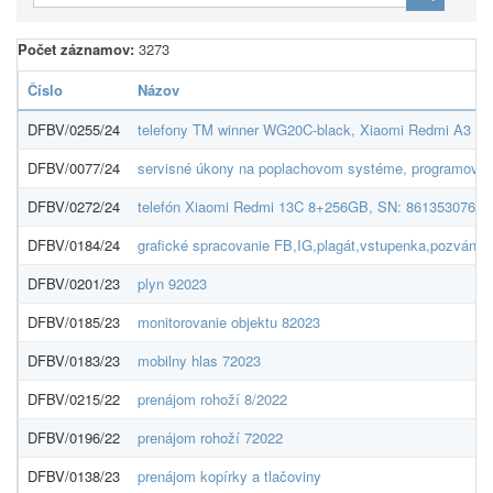
Počet záznamov:
3273
Číslo
Názov
DFBV/0255/24
telefony TM winner WG20C-black, Xiaomi Redmi A3 3
DFBV/0077/24
servisné úkony na poplachovom systéme, programovanie
DFBV/0272/24
telefón Xiaomi Redmi 13C 8+256GB, SN: 86135307639
DFBV/0184/24
grafické spracovanie FB,IG,plagát,vstupenka,pozvánka,
DFBV/0201/23
plyn 92023
DFBV/0185/23
monitorovanie objektu 82023
DFBV/0183/23
mobilny hlas 72023
DFBV/0215/22
prenájom rohoží 8/2022
DFBV/0196/22
prenájom rohoží 72022
DFBV/0138/23
prenájom kopírky a tlačoviny