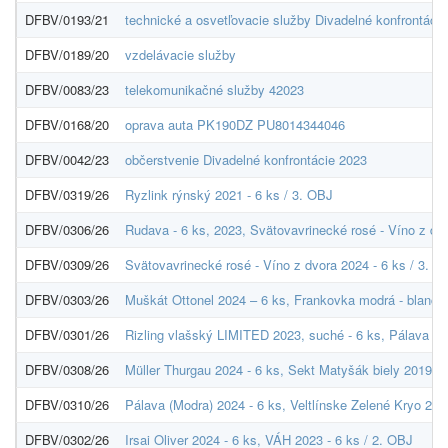
DFBV/0193/21
technické a osvetľovacie služby Divadelné konfrontáci
DFBV/0189/20
vzdelávacie služby
DFBV/0083/23
telekomunikačné služby 42023
DFBV/0168/20
oprava auta PK190DZ PU8014344046
DFBV/0042/23
občerstvenie Divadelné konfrontácie 2023
DFBV/0319/26
Ryzlink rýnský 2021 - 6 ks / 3. OBJ
DFBV/0306/26
Rudava - 6 ks, 2023, Svätovavrinecké rosé - Víno z dvo
DFBV/0309/26
Svätovavrinecké rosé - Víno z dvora 2024 - 6 ks / 3. O
DFBV/0303/26
Muškát Ottonel 2024 – 6 ks, Frankovka modrá - blanc de
DFBV/0301/26
Rizling vlašský LIMITED 2023, suché - 6 ks, Pálava 20
DFBV/0308/26
Müller Thurgau 2024 - 6 ks, Sekt Matyšák biely 2019 - 
DFBV/0310/26
Pálava (Modra) 2024 - 6 ks, Veltlínske Zelené Kryo 20
DFBV/0302/26
Irsai Oliver 2024 - 6 ks, VÁH 2023 - 6 ks / 2. OBJ