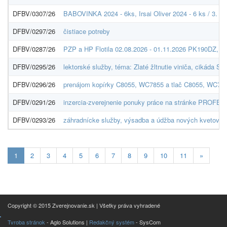
DFBV/0307/26
BABOVINKA 2024 - 6ks, Irsai Oliver 2024 - 6 ks / 3. O
DFBV/0297/26
čistiace potreby
DFBV/0287/26
PZP a HP Flotila 02.08.2026 - 01.11.2026 PK190DZ, 
DFBV/0295/26
lektorské služby, téma: Zlaté žltnutie viniča, cikáda S
DFBV/0296/26
prenájom kopírky C8055, WC7855 a tlač C8055, WC78
DFBV/0291/26
inzercia-zverejnenie ponuky práce na stránke PROFESI
DFBV/0293/26
záhradnícke služby, výsadba a údžba nových kvetov
Aktuálna
1
2
3
4
5
6
7
8
9
10
11
»
stránka
1
Copyright © 2015 Zverejnovanie.sk | Všetky práva vyhradené
Tvroba stránok
- Aglo Solutions |
Redakčný systém
- SysCom