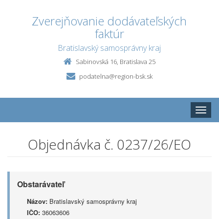
Zverejňovanie dodávateľských
faktúr
Bratislavský samosprávny kraj
Sabinovská 16, Bratislava 25
podatelna@region-bsk.sk
Toggle
naviga
Objednávka č. 0237/26/EO
Obstarávateľ
Názov:
Bratislavský samosprávny kraj
IČO:
36063606