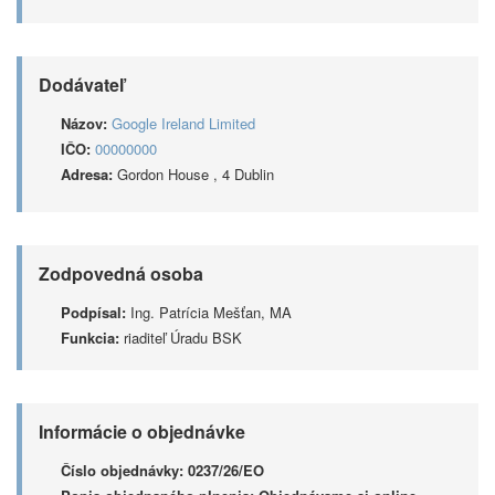
Dodávateľ
Názov:
Google Ireland Limited
IČO:
00000000
Adresa:
Gordon House , 4 Dublin
Zodpovedná osoba
Podpísal:
Ing. Patrícia Mešťan, MA
Funkcia:
riaditeľ Úradu BSK
Informácie o objednávke
Číslo objednávky:
0237/26/EO