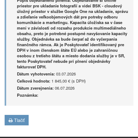
Popis objednaného plnenia:
Objednávame si online
priestor pre ukladanie fotografií a videí BSK - cloudový
úložný priestor v službe Google One na ukladanie, správu
a zdieľanie veľkoobjemových dát pre potreby odboru
komunikácie a marketingu. Kapacita úložiska sa v čase
mení v závislosti od rozsahu produkcie multimediálneho
obsahu, preto je potrebné postupné navyšovanie kapacity
služby. Objednávka sa bude čerpať až do vyčerpania
finančného rámca. Ak je Poskytovateľ identifikovaný pre
DPH v inom členskom štáte EÚ alebo je zahraničnou
osobou z tretieho štátu a miesto dodania služby je v SR,
tento Poskytovateľ nebude pri plnení objednávky
fakturovať DPH.
Dátum vyhotovenia:
03.07.2026
Celková hodnota:
1 845,00 € (s DPH)
Dátum zverejnenia:
06.07.2026
Poznámka:
Tlačiť