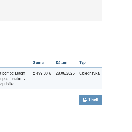
Suma
Dátum
Typ
na pomoc ľuďom
2 499,00 €
28.08.2025
Objednávka
 postihnutím v
republike
Tlačiť