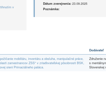
Dátum zverejnenia:
23.09.2025
tihnutím v
Poznámka:
Dodávateľ
požičanie mobiliáru, inventáru a obsluha, manipulačné práce,
Združenie 
oblasti zamestnancov ZSS" v zriaďovateľskej pôsobnosti BSK,
s mentálnym
ovej sieni Primaciálneho paláca.
Slovenskej 