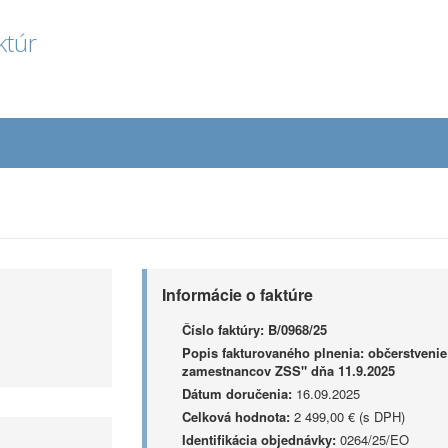
ktúr
Informácie o faktúre
Číslo faktúry:
B/0968/25
Popis fakturovaného plnenia:
občerstvenie
zamestnancov ZSS" dňa 11.9.2025
Dátum doručenia:
16.09.2025
Celková hodnota:
2 499,00 € (s DPH)
Identifikácia objednávky:
0264/25/EO