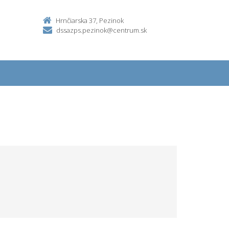
Hrnčiarska 37, Pezinok
dssazps.pezinok@centrum.sk