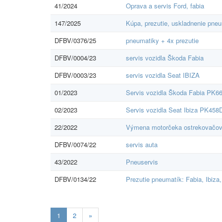
41/2024
Oprava a servis Ford, fabia
147/2025
Kúpa, prezutie, uskladnenie pne
DFBV/0376/25
pneumatiky + 4x prezutie
DFBV/0004/23
servis vozidla Škoda Fabia
DFBV/0003/23
servis vozidla Seat IBIZA
01/2023
Servis vozidla Škoda Fabia PK6
02/2023
Servis vozidla Seat Ibiza PK458
22/2022
Výmena motorčeka ostrekovačov
DFBV/0074/22
servis auta
43/2022
Pneuservis
DFBV/0134/22
Prezutie pneumatík: Fabia, Ibiza
Aktuálna
1
2
»