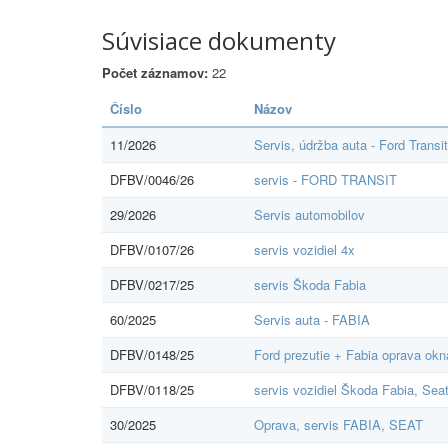
Súvisiace dokumenty
Počet záznamov:
22
Číslo
Názov
11/2026
Servis, údržba auta - Ford Transi
DFBV/0046/26
servis - FORD TRANSIT
29/2026
Servis automobilov
DFBV/0107/26
servis vozidiel 4x
DFBV/0217/25
servis Škoda Fabia
60/2025
Servis auta - FABIA
DFBV/0148/25
Ford prezutie + Fabia oprava okn
DFBV/0118/25
servis vozidiel Škoda Fabia, Sea
30/2025
Oprava, servis FABIA, SEAT