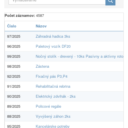
Počet záznamov:
4587
Číslo
Názov
97/2025
Záhradná hadica 3ks
96/2025
Paletový vozík DF20
99/2025
Nočný stolík - drevený - 10ks Pasívny a aktívny rotope
98/2025
Zástena
92/2025
Fixačný pás P3,P4
91/2025
Rehabilitačná rebrina
90/2025
Elektrický zdvihák - 2ks
89/2025
Policové regále
88/2025
Vyvýšený záhon 2ks
95/2025
Kancelárske potreby