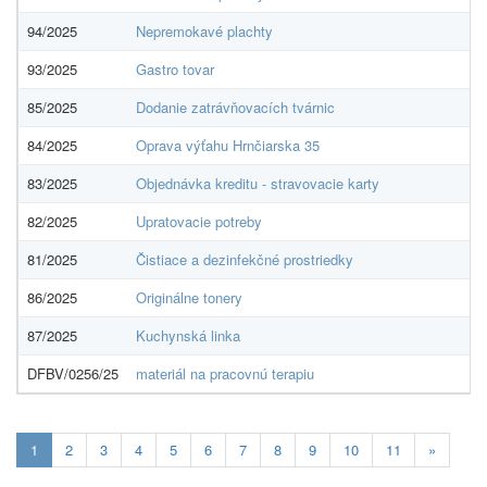
94/2025
Nepremokavé plachty
93/2025
Gastro tovar
85/2025
Dodanie zatrávňovacích tvárnic
84/2025
Oprava výťahu Hrnčiarska 35
83/2025
Objednávka kreditu - stravovacie karty
82/2025
Upratovacie potreby
81/2025
Čistiace a dezinfekčné prostriedky
86/2025
Originálne tonery
87/2025
Kuchynská linka
DFBV/0256/25
materiál na pracovnú terapiu
Aktuálna
1
2
3
4
5
6
7
8
9
10
11
»
stránka