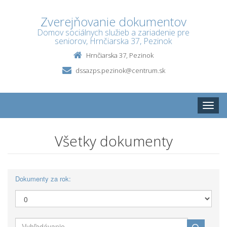
Zverejňovanie dokumentov
Domov sociálnych služieb a zariadenie pre
seniorov, Hrnčiarska 37, Pezinok
Hrnčiarska 37, Pezinok
dssazps.pezinok@centrum.sk
Toggle
naviga
Všetky dokumenty
Dokumenty za rok: