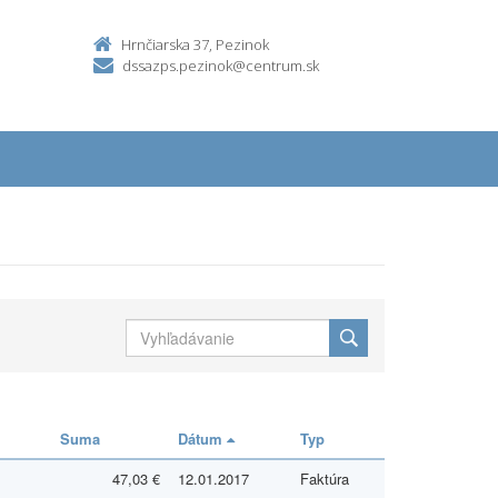
Hrnčiarska 37, Pezinok
dssazps.pezinok@centrum.sk
Suma
Dátum
Typ
47,03 €
12.01.2017
Faktúra