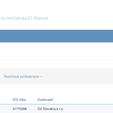
rov, Hrnčiarska 37, Pezinok
Rozšírené vyhľadávanie
IČO Obs.
Dodávateľ
31770398
O2 Slovakia,s.r.o.