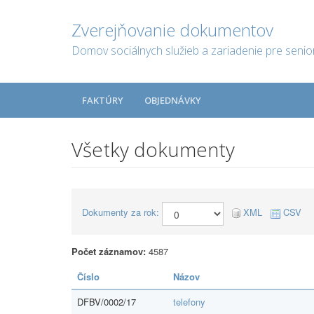
Zverejňovanie dokumentov
Domov sociálnych služieb a zariadenie pre senio
FAKTÚRY
OBJEDNÁVKY
Všetky dokumenty
Dokumenty za rok:
XML
CSV
Počet záznamov:
4587
Číslo
Názov
DFBV/0002/17
telefony