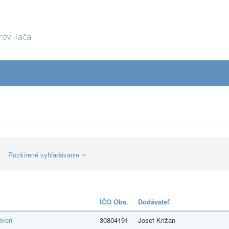
orov Rača
Rozšírené vyhľadávanie
IČO Obs.
Dodávateľ
dverí
30804191
Josef Križan