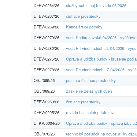
DFBV/0264/26
služby satelitnej televízie 06/2026
DFBV/0267/26
čistiace prostriedky
DFBV/0269/26
Kancelárske potreby
DFBV/0279/26
voda Podbrezovská 04/2026 - vyúčtova
DFBV/0280/26
voda Pri vinohradoch JL 04/2026 - vyúč
DFBV/0275/26
Oprava a údržba budov - brúsenie podla
DFBV/0278/26
voda Pri vinohradoch JZ 04/2026 - vyúč
OBJ/085/26
pracie a čistiace prostriedky
OBJ/069/26
zasklenie železných dverí
DFBV/0263/26
čistiace prostriedky
DFBV/0295/26
revízia hasiacich prístrojov
DFKV/0004/26
Oprava a údržba budov - oprava izby č.
OBJ/070/26
technický posudok na odvoz a likvidáci