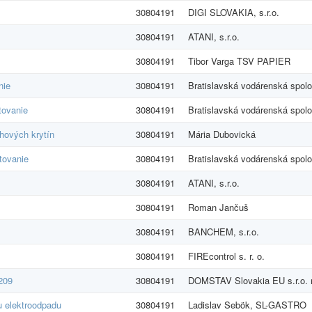
30804191
DIGI SLOVAKIA, s.r.o.
30804191
ATANI, s.r.o.
30804191
Tibor Varga TSV PAPIER
nie
30804191
Bratislavská vodárenská spolo
tovanie
30804191
Bratislavská vodárenská spolo
hových krytín
30804191
Mária Dubovická
tovanie
30804191
Bratislavská vodárenská spolo
30804191
ATANI, s.r.o.
30804191
Roman Jančuš
30804191
BANCHEM, s.r.o.
30804191
FIREcontrol s. r. o.
209
30804191
DOMSTAV Slovakia EU s.r.o. r
u elektroodpadu
30804191
Ladislav Sebök, SL-GASTRO