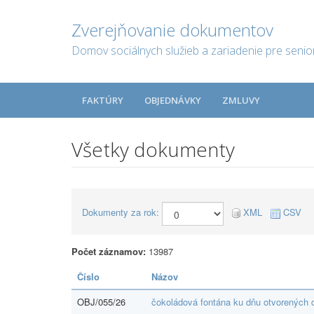
Zverejňovanie dokumentov
Domov sociálnych služieb a zariadenie pre seni
FAKTÚRY
OBJEDNÁVKY
ZMLUVY
Všetky dokumenty
Dokumenty za rok:
XML
CSV
Počet záznamov:
13987
Číslo
Názov
OBJ/055/26
čokoládová fontána ku dňu otvorených 