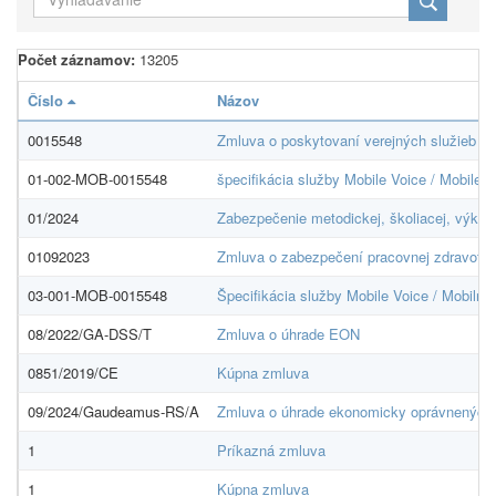
Počet záznamov:
13205
Číslo
Názov
0015548
Zmluva o poskytovaní verejných služieb
01-002-MOB-0015548
špecifikácia služby Mobile Voice / Mobile 
01/2024
Zabezpečenie metodickej, školiacej, výkonne
01092023
Zmluva o zabezpečení pracovnej zdravotne
03-001-MOB-0015548
Špecifikácia služby Mobile Voice / Mobilne
08/2022/GA-DSS/T
Zmluva o úhrade EON
0851/2019/CE
Kúpna zmluva
09/2024/Gaudeamus-RS/A
Zmluva o úhrade ekonomicky oprávnených
1
Príkazná zmluva
1
Kúpna zmluva