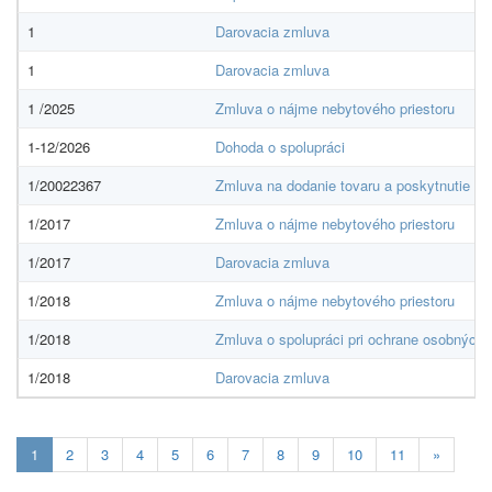
1
Darovacia zmluva
1
Darovacia zmluva
1 /2025
Zmluva o nájme nebytového priestoru
1-12/2026
Dohoda o spolupráci
1/20022367
Zmluva na dodanie tovaru a poskytnutie sl
1/2017
Zmluva o nájme nebytového priestoru
1/2017
Darovacia zmluva
1/2018
Zmluva o nájme nebytového priestoru
1/2018
Zmluva o spolupráci pri ochrane osobných 
1/2018
Darovacia zmluva
Aktuálna
1
2
3
4
5
6
7
8
9
10
11
»
stránka