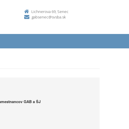
Lichnerova 69, Senec
gabsenec@svsba.sk
zamestnancov GAB a ŠJ