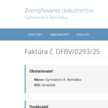
Zverejňovanie dokumentov
Gymnázium A. Bernoláka
FAKTÚRY
OBJEDNÁVKY
ZMLUVY
Faktúra č. DFBV/0293/25
Obstarávateľ
Názov:
Gymnázium A. Bernoláka
IČO:
00160326
Dodávateľ