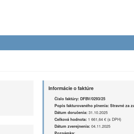
Informácie o faktúre
Číslo faktúry:
DFBV/0293/25
Popis fakturovaného plnenia:
Stravné za 
Dátum doručenia:
31.10.2025
Celková hodnota:
1 661,64 € (s DPH)
Dátum zverejnenia:
04.11.2025
Poznámka: