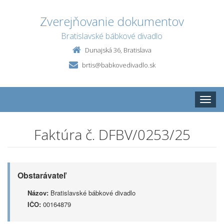
Zverejňovanie dokumentov
Bratislavské bábkové divadlo
Dunajská 36, Bratislava
brtis@babkovedivadlo.sk
Toggle
naviga
Faktúra č. DFBV/0253/25
Obstarávateľ
Názov:
Bratislavské bábkové divadlo
IČO:
00164879