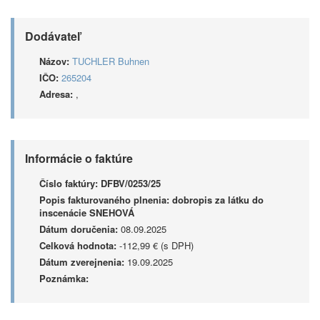
Dodávateľ
Názov:
TUCHLER Buhnen
IČO:
265204
Adresa:
,
Informácie o faktúre
Číslo faktúry:
DFBV/0253/25
Popis fakturovaného plnenia:
dobropis za látku do
inscenácie SNEHOVÁ
Dátum doručenia:
08.09.2025
Celková hodnota:
-112,99 € (s DPH)
Dátum zverejnenia:
19.09.2025
Poznámka: