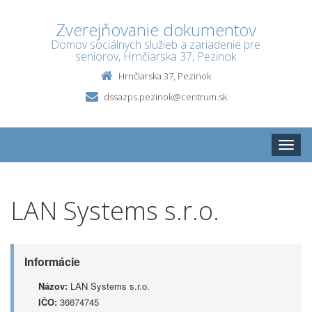
Zverejňovanie dokumentov
Domov sociálnych služieb a zariadenie pre
seniorov, Hrnčiarska 37, Pezinok
Hrnčiarska 37, Pezinok
dssazps.pezinok@centrum.sk
Toggle
naviga
LAN Systems s.r.o.
Informácie
Názov:
LAN Systems s.r.o.
IČO:
36674745