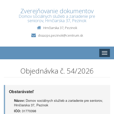
Zverejňovanie dokumentov
Domov sociálnych služieb a zariadenie pre
seniorov, Hrnčiarska 37, Pezinok
Hrnčiarska 37, Pezinok
dssazps.pezinok@centrum.sk
Toggle
naviga
Objednávka č. 54/2026
Obstarávateľ
Názov:
Domov sociálnych služieb a zariadenie pre seniorov,
Hrnčiarska 37, Pezinok
IČO:
31770398