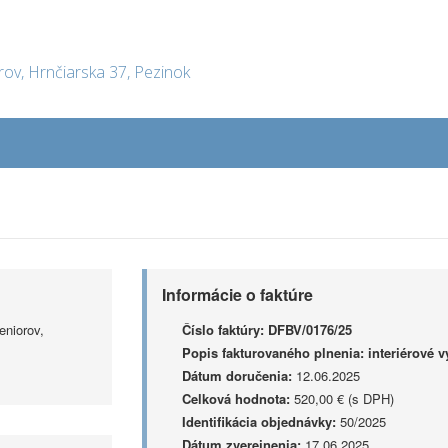
rov, Hrnčiarska 37, Pezinok
Informácie o faktúre
eniorov,
Číslo faktúry:
DFBV/0176/25
Popis fakturovaného plnenia:
interiérové v
Dátum doručenia:
12.06.2025
Celková hodnota:
520,00 € (s DPH)
Identifikácia objednávky:
50/2025
Dátum zverejnenia:
17.06.2025