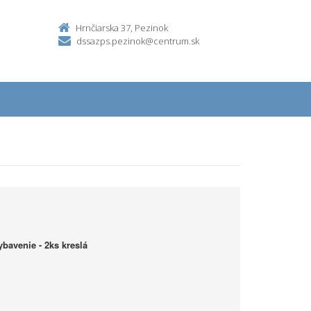
Hrnčiarska 37, Pezinok
dssazps.pezinok@centrum.sk
ybavenie - 2ks kreslá