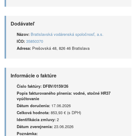
Dodávateľ
Názov:
Bratislavská vodárenská spoločnosť, a.s.
IČO:
35850370
Adresa:
Prešovská 48, 826 46 Bratislava
Informácie o faktúre
Číslo faktúry:
DFBV/0159/26
Popis fakturovaného plnenia:
vodné, stočné HR37
vyúčtovanie
Dátum doručenia:
17.06.2026
Celková hodnota:
853,93 € (s DPH)
Identifikácia zmluvy:
2
Dátum zverejnenia:
23.06.2026
Poznámka: