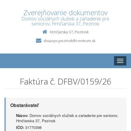
Zverejňovanie dokumentov
Domov sociálnych služieb a zariadenie pre
seniorov, Hrnčiarska 37, Pezinok
Hrnčiarska 37, Pezinok
dssazps.pezinok@centrum.sk
Toggle
naviga
Faktúra č. DFBV/0159/26
Obstarávateľ
Názov:
Domov sociálnych služieb a zariadenie pre seniorov,
Hrnčiarska 37, Pezinok
IČO:
31770398