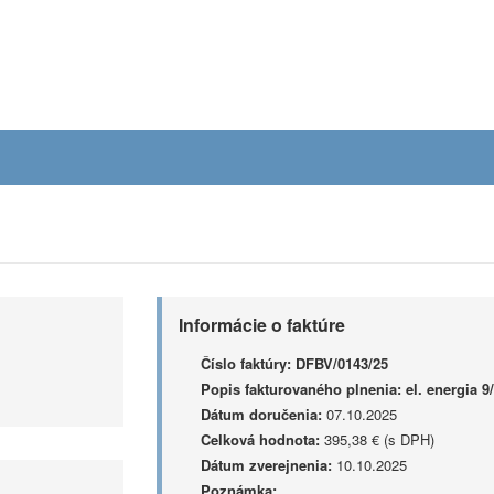
Informácie o faktúre
Číslo faktúry:
DFBV/0143/25
Popis fakturovaného plnenia:
el. energia 9
Dátum doručenia:
07.10.2025
Celková hodnota:
395,38 € (s DPH)
Dátum zverejnenia:
10.10.2025
Poznámka: