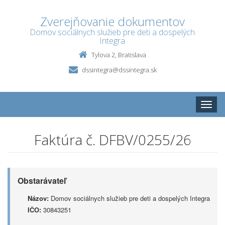
Zverejňovanie dokumentov
Domov sociálnych služieb pre deti a dospelých
Integra
Tylova 2, Bratislava
dssintegra@dssintegra.sk
Toggle
naviga
Faktúra č. DFBV/0255/26
Obstarávateľ
Názov:
Domov sociálnych služieb pre deti a dospelých Integra
IČO:
30843251