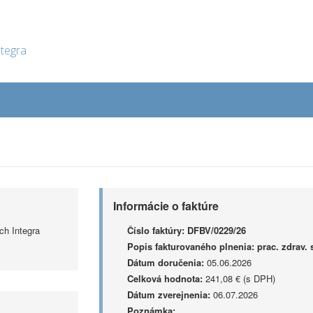
ntegra
Informácie o faktúre
ch Integra
Číslo faktúry:
DFBV/0229/26
Popis fakturovaného plnenia:
prac. zdrav.
Dátum doručenia:
05.06.2026
Celková hodnota:
241,08 € (s DPH)
Dátum zverejnenia:
06.07.2026
Poznámka: