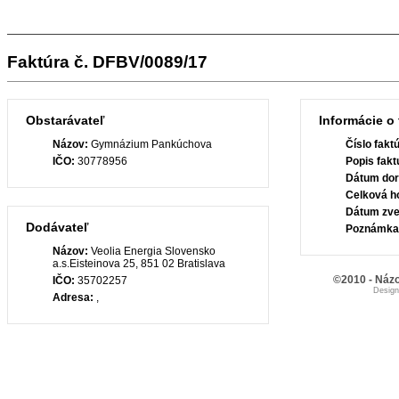
Faktúra č. DFBV/0089/17
Obstarávateľ
Informácie o 
Názov:
Gymnázium Pankúchova
Číslo fakt
IČO:
30778956
Popis fakt
Dátum dor
Celková h
Dátum zve
Dodávateľ
Poznámka
Názov:
Veolia Energia Slovensko
a.s.Eisteinova 25, 851 02 Bratislava
©2010 - Názo
IČO:
35702257
Desig
Adresa:
,