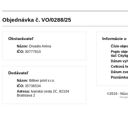
Objednávka č. VO/0288/25
Obstarávateľ
Informácie o
Názov:
Divadlo Aréna
Číslo obje
IČO:
30777810
Popis obje
tlač Cityl
Dátum vyh
Celková h
Dátum zve
Dodávateľ
Poznámka
Názov:
Bittner print s.r.o.
IČO:
35736534
Adresa:
Ivanská cesta 2C, 82104
©2010 - Názo
Bratislava 2
Desig