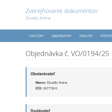
Zverejňovanie dokumentov
Divadlo Aréna
FAKTÚRY
OBJEDNÁVKY
ZMLUVY
VÝROČ
Objednávka č. VO/0194/25
Obstarávateľ
Názov:
Divadlo Aréna
IČO:
30777810
Dodávateľ