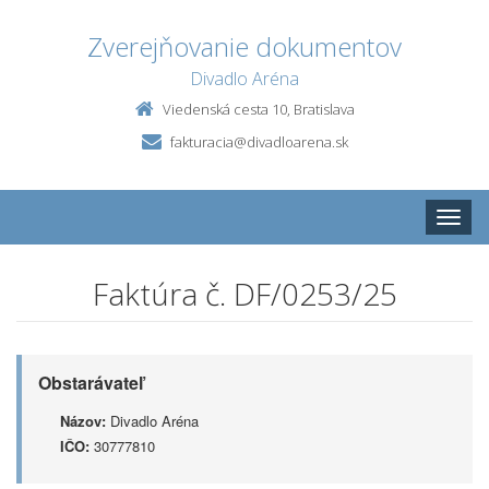
Zverejňovanie dokumentov
Divadlo Aréna
Viedenská cesta 10, Bratislava
fakturacia@divadloarena.sk
Toggle
naviga
Faktúra č. DF/0253/25
Obstarávateľ
Názov:
Divadlo Aréna
IČO:
30777810