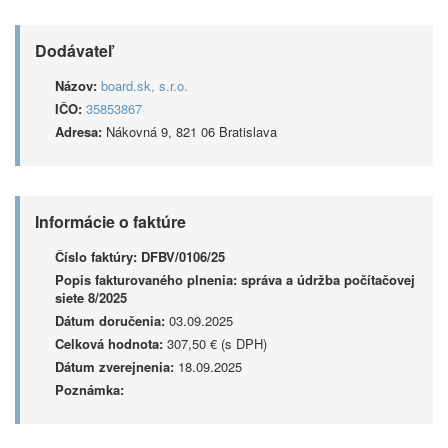
Dodávateľ
Názov:
board.sk, s.r.o.
IČO:
35853867
Adresa:
Nákovná 9, 821 06 Bratislava
Informácie o faktúre
Číslo faktúry:
DFBV/0106/25
Popis fakturovaného plnenia:
správa a údržba počítačovej
siete 8/2025
Dátum doručenia:
03.09.2025
Celková hodnota:
307,50 € (s DPH)
Dátum zverejnenia:
18.09.2025
Poznámka: